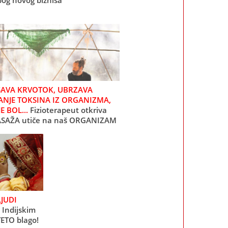
bog novog biznisa
ŠAVA KRVOTOK, UBRZAVA
ANJE TOKSINA IZ ORGANIZMA,
E BOL...
Fizioterapeut otkriva
SAŽA utiče na naš ORGANIZAM
JUDI
Indijskim
ETO blago!