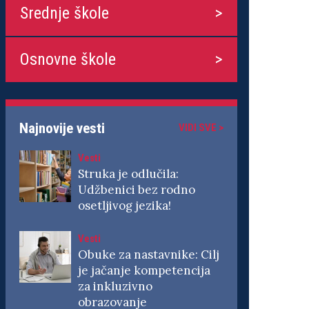
Srednje škole
Osnovne škole
Najnovije vesti
VIDI SVE >
Vesti
Struka je odlučila:
Udžbenici bez rodno
osetljivog jezika!
Vesti
Obuke za nastavnike: Cilj
je jačanje kompetencija
za inkluzivno
obrazovanje