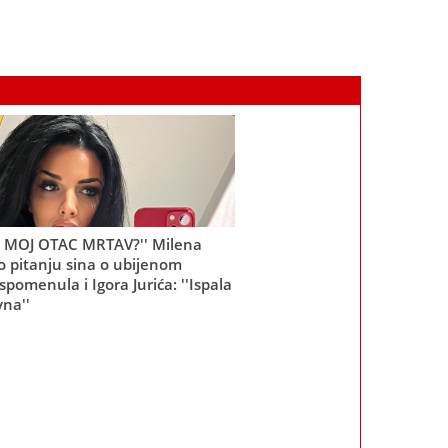
JE MOJ OTAC MRTAV?'' Milena
o pitanju sina o ubijenom
spomenula i Igora Jurića: ''Ispala
na''