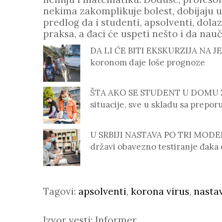
nekima zakomplikuje bolest, dobijaju u
predlog da i studenti, apsolventi, dola
praksa, a đaci će uspeti nešto i da nauč
DA LI ĆE BITI EKSKURZIJA NA JES
koronom daje loše prognoze
ŠTA AKO SE STUDENT U DOMU Z
situacije, sve u skladu sa prepo
U SRBIJI NASTAVA PO TRI MODELA
državi obavezno testiranje đaka
Tagovi:
apsolventi
,
korona virus
,
nasta
Izvor vesti: Informer