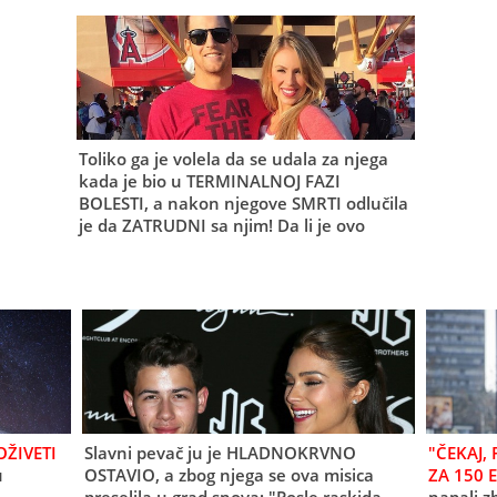
Toliko ga je volela da se udala za njega
kada je bio u TERMINALNOJ FAZI
BOLESTI, a nakon njegove SMRTI odlučila
je da ZATRUDNI sa njim! Da li je ovo
ROMANTIČNO ili ČISTA LUDOST?
ŽIVETI
Slavni pevač ju je HLADNOKRVNO
"ČEKAJ,
u
OSTAVIO, a zbog njega se ova misica
ZA 150 E