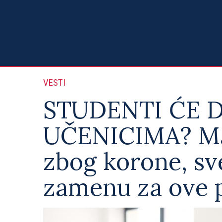
VESTI
STUDENTI ĆE 
UČENICIMA? Ma
zbog korone, sv
zamenu za ove 