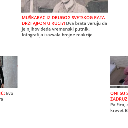
MUŠKARAC IZ DRUGOG SVETSKOG RATA
DRŽI AJFON U RUCI?!
Dva brata veruju da
je njihov deda vremenski putnik,
fotografija izazvala brojne reakcije
(FOTO)
Ć:
Evo
ONI SU 
ra
ZADRUZI
Palčica, 
krevet B