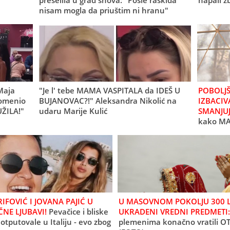
preselila u grad snova: "Posle raskida
napali z
nisam mogla da priuštim ni hranu"
 Maja
"Je l' tebe MAMA VASPITALA da IDEŠ U
POBOLJ
romenio
BUJANOVAC?!" Aleksandra Nikolić na
IZBACIV
UŽILA!"
udaru Marije Kulić
SMANJUJ
kako MA
RIFOVIĆ I JOVANA PAJIĆ U
U MASOVNOM POKOLJU 300 L
NE LJUBAVI!
Pevačice i bliske
UKRADENI VREDNI PREDMETI:
e otputovale u Italiju - evo zbog
plemenima konačno vratili OT