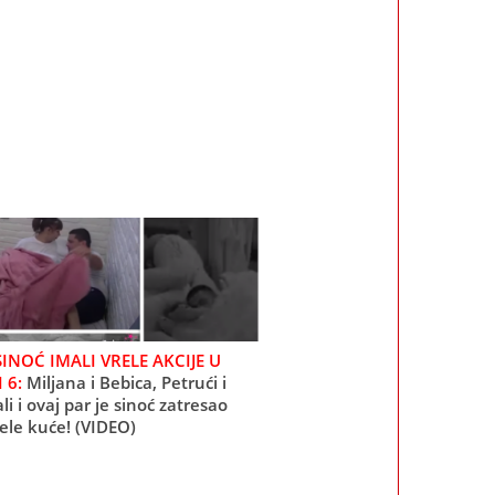
SINOĆ IMALI VRELE AKCIJE U
 6:
Miljana i Bebica, Petrući i
ali i ovaj par je sinoć zatresao
ele kuće! (VIDEO)