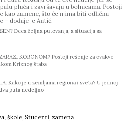
palu pluća i završavaju u bolnicama. Postoji
ze kao zamene, što će njima biti odlična
e – dodaje je Antić.
EN? Deca željna putovanja, a situacija sa
ARAZI KORONOM? Postoji rešenje za ovakve
rukom Kriznog štaba
: Kako je u zemljama regiona i sveta? U jednoj
 dva puta nedeljno
va
,
škole
,
Studenti
,
zamena