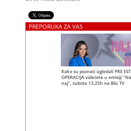
PREPORUKA ZA VAS
Kako su poznati izgledali PRE ES
OPERACIJA videćete u emisiji "Na
naj", subota 13.25h na Blic TV