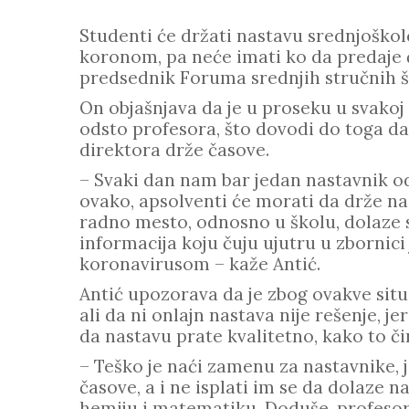
Studenti će držati nastavu srednjoškol
koronom, pa neće imati ko da predaje 
predsednik Foruma srednjih stručnih š
On objašnjava da je u proseku u svakoj 
odsto profesora, što dovodi do toga da
direktora drže časove.
– Svaki dan nam bar jedan nastavnik od
ovako, apsolventi će morati da drže n
radno mesto, odnosno u školu, dolaze 
informacija koju čuju ujutru u zbornici 
koronavirusom – kaže Antić.
Antić upozorava da je zbog ovakve situ
ali da ni onlajn nastava nije rešenje, 
da nastavu prate kvalitetno, kako to č
– Teško je naći zamenu za nastavnike, 
časove, a i ne isplati im se da dolaze n
hemiju i matematiku. Doduše, profesori 