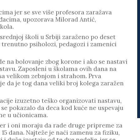
cima jer se sve više profesora zaražava
đacima, upozorava Milorad Antić,
kola.
srednjoj školi u Srbiji zaraženo po deset
 trenutno psiholozi, pedagozi i zamenici
e na bolovanje zbog korone i ako se nastavi
astavu. Zaposleni u školama ovih dana na
sa velikom zebnjom i strahom. Prva
je da je tog dana veliki broj kolega zaražen
acije izuzetno teško organizovati nastavu,
jer se pokazalo da deca kod kuće ne uspevaju
ine u učionicama.
jer i oni moraju da rade druge pripreme za
a 15 dana. Najteže je naći zamenu za fiziku,
i duže izostaju od te dve nedelje, jer se