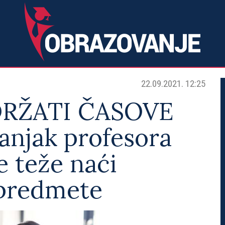
22.09.2021. 12:25
DRŽATI ČASOVE
njak profesora
e teže naći
predmete