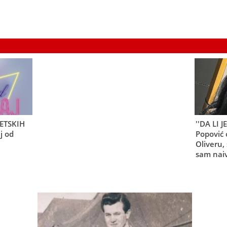
TETSKIH
''DA LI 
j od
Popović 
Oliveru, 
sam naiv