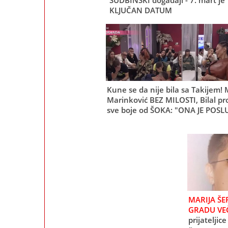
SUDBINSKI događaji - 7. mart je
KLJUČAN DATUM
Kune se da nije bila sa Takijem!
Marinković BEZ MILOSTI, Bilal p
sve boje od ŠOKA: "ONA JE POSL
MARIJA ŠE
GRADU VEČ
prijateljic