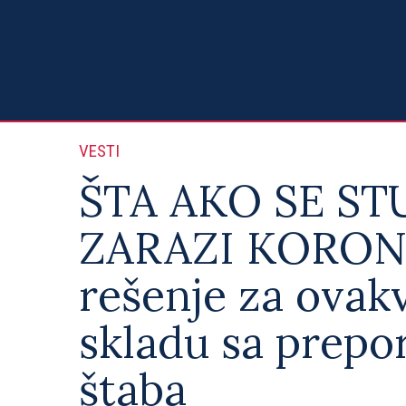
VESTI
ŠTA AKO SE S
ZARAZI KORONO
rešenje za ovakv
skladu sa prep
štaba