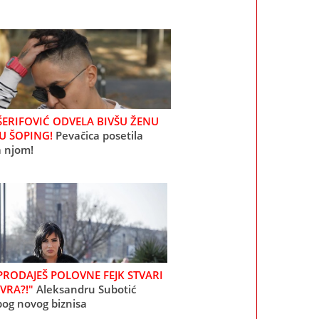
ŠERIFOVIĆ ODVELA BIVŠU ŽENU
U ŠOPING!
Pevačica posetila
a njom!
 PRODAJEŠ POLOVNE FEJK STVARI
VRA?!"
Aleksandru Subotić
bog novog biznisa