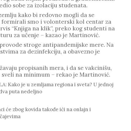
dio sobe za izolaciju studenata.
izemlju kako bi redovno mogli da se
o, formirali smo i volonterski kol centar za
rvis “Knjiga na klik”, preko kog studenti na
turu za učenje – kazao je Martinović.
sprovode stroge antipandemijske mere. Na
stvima za dezinfekciju, a obavezno je
žavaju propisanih mera, i da se vakcinišu,
 sveli na minimum – rekao je Martinović.
: Kako je u zemljama regiona i sveta? U jednoj
 dva puta nedeljno
će zbog kovida takođe ići na onlajn i
čajevima