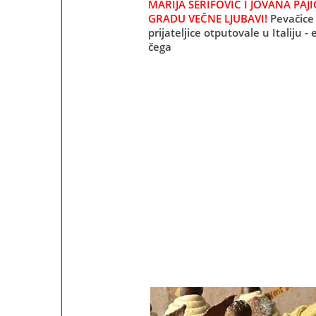
MARIJA ŠERIFOVIĆ I JOVANA PAJI
GRADU VEČNE LJUBAVI!
Pevačice 
prijateljice otputovale u Italiju -
čega