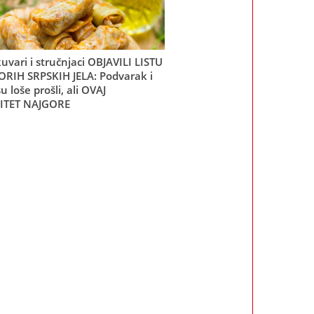
kuvari i stručnjaci OBJAVILI LISTU
RIH SRPSKIH JELA: Podvarak i
u loše prošli, ali OVAJ
LITET NAJGORE