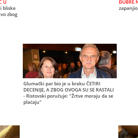
Ć U
ĐUBRE N
i bliske
zapanjio 
 evo zbog
Glumački par bio je u braku ČETIRI
DECENIJE, A ZBOG OVOGA SU SE RASTALI
- Ristovski poručuje: "Žrtve moraju da se
plaćaju"