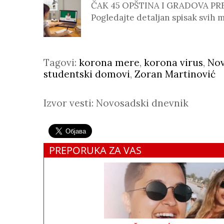
ČAK 45 OPŠTINA I GRADOVA P
Pogledajte detaljan spisak svih 
Tagovi:
korona mere
,
korona virus
,
Nov
studentski domovi
,
Zoran Martinović
Izvor vesti: Novosadski dnevnik
PREPORUKA ZA VAS