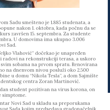
om Sadu smešteno je 1.885 studenata, a
 popune nakon 1. oktobra, kada počnu da se
onkurs završen 15. septembra. Za studente
ovembra. U domovima ima ukupno 3.006
ovi Sad.
Veljko Vlahović” dočekao je unapređen
i radovi na rekonstrukciji terasa, a uskoro
u svim sobama na prvom spratu. Renovirana
utno na dnenvom nivou posluži oko 2.500
bine u domu “Nikola Tesla”, a dom Sajmište
tudentskog centra Zoran Martinović.
dan student pozitivan na virus korona, on
še simptome.
centar Novi Sad u skladu sa preporukama
Novog Sada kojim predsedava gradonačelnik