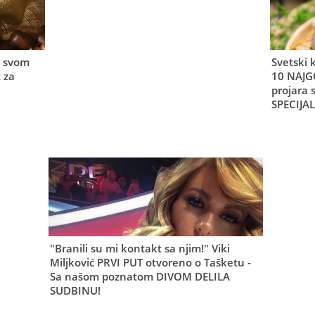
u svom
Svetski 
 za
10 NAJGO
projara s
SPECIJA
"Branili su mi kontakt sa njim!" Viki
Miljković PRVI PUT otvoreno o Tašketu -
Sa našom poznatom DIVOM DELILA
SUDBINU!