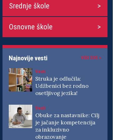
Srednje škole
Osnovne škole
Najnovije vesti
VIDI SVE >
Vesti
Struka je odlučila:
Udžbenici bez rodno
osetljivog jezika!
Vesti
Obuke za nastavnike: Cilj
je jačanje kompetencija
za inkluzivno
obrazovanje