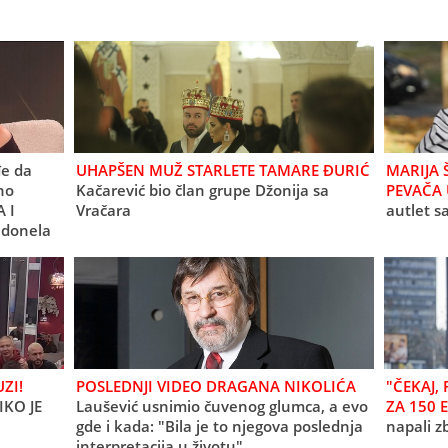
đe da
UHAPŠEN MUŽ STARLETE TAMARE ĐURIĆ
MARIJA 
no
Kačarević bio član grupe Džonija sa
PEVAČA 
 I
Vračara
autlet s
 donela
ilo
ZI!
POSLEDNJI VIDEO DRAGANA NIKOLIĆA
"ČEKAJ,
IKO JE
Laušević usnimio čuvenog glumca, a evo
ZA 150 E
gde i kada: "Bila je to njegova poslednja
napali z
interpretacija u životu"