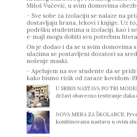
Miloš Vučević, u svim domovima obezbe
– Sve sobe za izolaciju se nalaze na pr
dostavljaju hrana, lekovi i knjige. Uz t
podršku studentima u izolaciji, kao i se
e-majl mogu dobiti svu potrebnu litera
On je dodao i da se u svim domovima 
ulazima se postavljeni dozatori sa sred
nošenje maski.
– Apelujem na sve studente da se pridr
kako bismo rizik od zaraze kovidom-19
U SRBIJI NASTAVA PO TRI MODELA
državi obavezno testiranje đaka
NOVA MERA ZA ŠKOLARCE: Prvaci 
kombinovanu nastavu u ovim slu