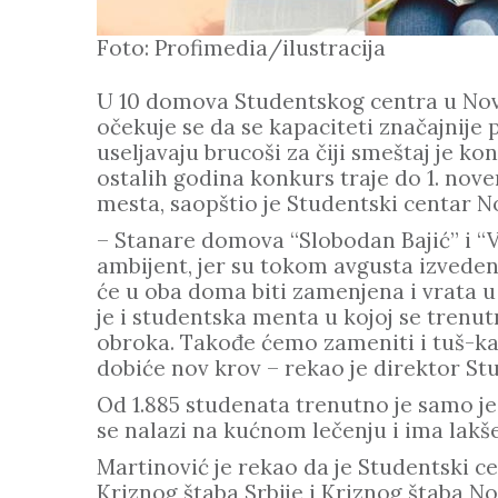
Foto: Profimedia/ilustracija
U 10 domova Studentskog centra u Nov
očekuje se da se kapaciteti značajnije
useljavaju brucoši za čiji smeštaj je k
ostalih godina konkurs traje do 1. n
mesta, saopštio je Studentski centar N
– Stanare domova “Slobodan Bajić” i “
ambijent, jer su tokom avgusta izveden
će u oba doma biti zamenjena i vrata 
je i studentska menta u kojoj se tren
obroka. Takođe ćemo zameniti i tuš-ka
dobiće nov krov – rekao je direktor S
Od 1.885 studenata trenutno je samo je
se nalazi na kućnom lečenju i ima lak
Martinović je rekao da je Studentski 
Kriznog štaba Srbije i Kriznog štaba 