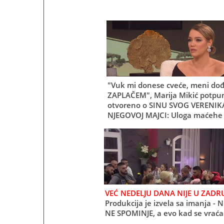
"Vuk mi donese cveće, meni do
ZAPLAČEM", Marija Mikić potpu
otvoreno o SINU SVOG VERENIKA
NJEGOVOJ MAJCI: Uloga maćehe
joj je mnogo sreće, a evo šta je b
ključno za PORODIČNI SKLAD
VEĆ NEDELJU DANA NIJE U ZADRU
Produkcija je izvela sa imanja - N
NE SPOMINJE, a evo kad se vraća