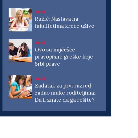
Vesti
Ružić: Nastava na
fakultetima kreće uživo
Vesti
Ovo su najčešće
pravopisne greške koje
Srbi prave
Vesti
Zadatak za prvi razred
zadao muke roditeljima:
Da li znate da ga rešite?