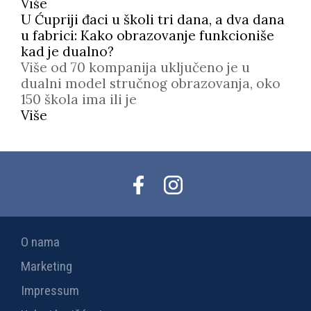
Više
U Ćupriji đaci u školi tri dana, a dva dana
u fabrici: Kako obrazovanje funkcioniše
kad je dualno?
Više od 70 kompanija uključeno je u
dualni model stručnog obrazovanja, oko
150 škola ima ili je
Više
O nama
Marketing
Impressum