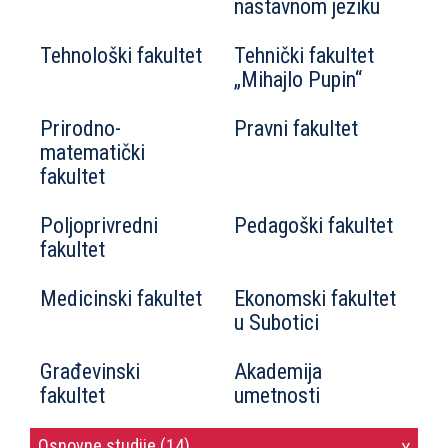
nastavnom jeziku
Tehnološki fakultet
Tehnički fakultet
„Mihajlo Pupin“
Prirodno-
Pravni fakultet
matematički
fakultet
Poljoprivredni
Pedagoški fakultet
fakultet
Medicinski fakultet
Ekonomski fakultet
u Subotici
Građevinski
Akademija
fakultet
umetnosti
Osnovne studije (14)
>