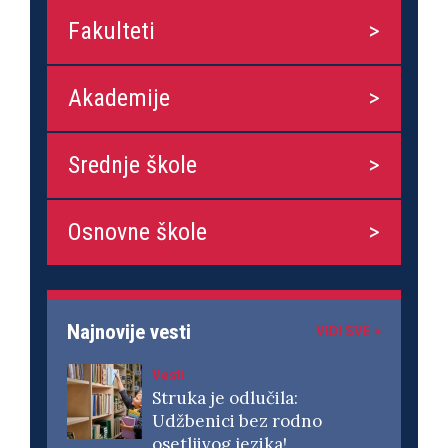
Fakulteti
Akademije
Srednje škole
Osnovne škole
Najnovije vesti
VIDI SVE >
Vesti
Struka je odlučila:
Udžbenici bez rodno
osetljivog jezika!