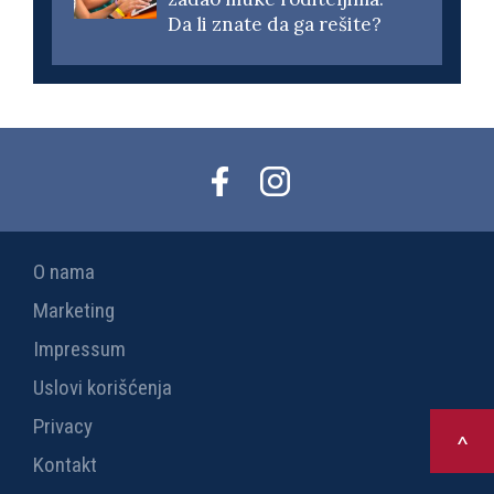
Da li znate da ga rešite?
O nama
Marketing
Impressum
Uslovi korišćenja
Privacy
>
Kontakt