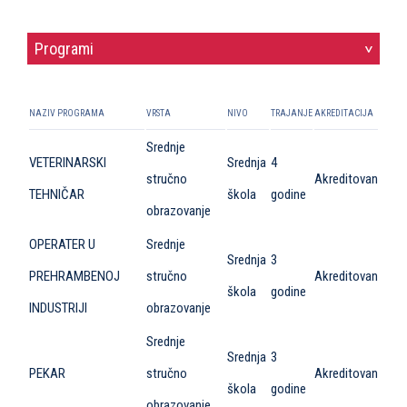
Programi
>
NAZIV PROGRAMA
VRSTA
NIVO
TRAJANJE
AKREDITACIJA
Srednje
VETERINARSKI
Srednja
4
stručno
Akreditovan
TEHNIČAR
škola
godine
obrazovanje
OPERATER U
Srednje
Srednja
3
PREHRAMBENOJ
stručno
Akreditovan
škola
godine
INDUSTRIJI
obrazovanje
Srednje
Srednja
3
PEKAR
stručno
Akreditovan
škola
godine
obrazovanje