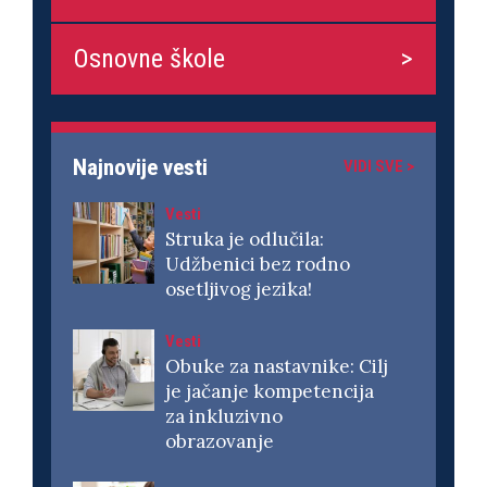
Osnovne škole
Najnovije vesti
VIDI SVE >
Vesti
Struka je odlučila:
Udžbenici bez rodno
osetljivog jezika!
Vesti
Obuke za nastavnike: Cilj
je jačanje kompetencija
za inkluzivno
obrazovanje