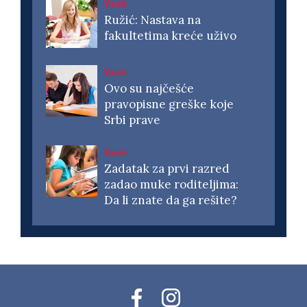
Vesti
Ružić: Nastava na
fakultetima kreće uživo
Vesti
Ovo su najčešće
pravopisne greške koje
Srbi prave
Vesti
Zadatak za prvi razred
zadao muke roditeljima:
Da li znate da ga rešite?