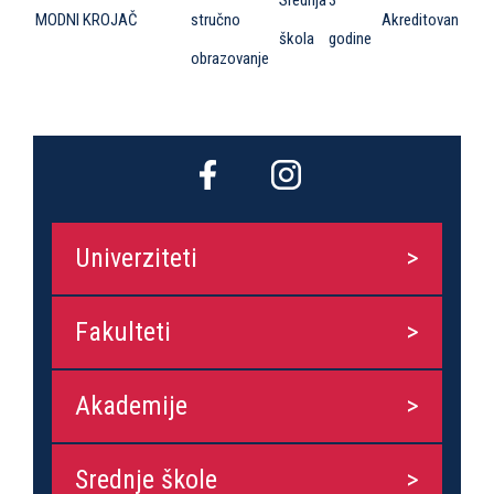
MODNI KROJAČ
stručno
Akreditovan
škola
godine
obrazovanje
Univerziteti
Fakulteti
Akademije
Srednje škole