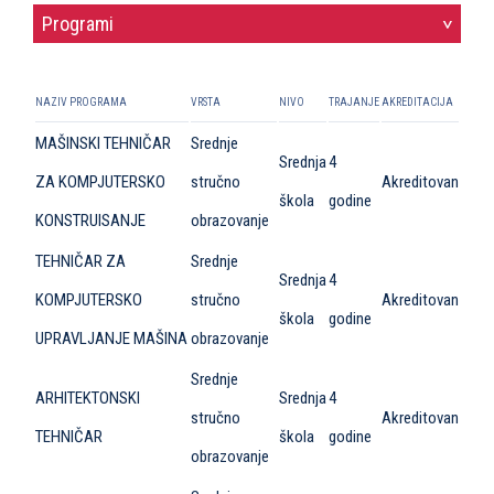
Programi
>
NAZIV PROGRAMA
VRSTA
NIVO
TRAJANJE
AKREDITACIJA
MAŠINSKI TEHNIČAR
Srednje
Srednja
4
ZA KOMPJUTERSKO
stručno
Akreditovan
škola
godine
KONSTRUISANJE
obrazovanje
TEHNIČAR ZA
Srednje
Srednja
4
KOMPJUTERSKO
stručno
Akreditovan
škola
godine
UPRAVLJANJE MAŠINA
obrazovanje
Srednje
ARHITEKTONSKI
Srednja
4
stručno
Akreditovan
TEHNIČAR
škola
godine
obrazovanje