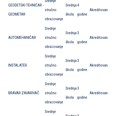
Srednje
GEODETSKI TEHNIČAR -
Srednja
4
stručno
Akreditovan
GEOMETAR
škola
godine
obrazovanje
Srednje
Srednja
3
AUTOMEHANIČAR
stručno
Akreditovan
škola
godine
obrazovanje
Srednje
Srednja
3
INSTALATER
stručno
Akreditovan
škola
godine
obrazovanje
Srednje
Srednja
3
BRAVAR ZAVARIVAČ
stručno
Akreditovan
škola
godine
obrazovanje
Srednje
Srednja
3