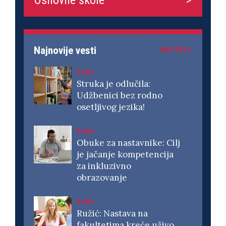
Najnovije vesti
VIDI SVE >
Vesti
Struka je odlučila:
Udžbenici bez rodno
osetljivog jezika!
Vesti
Obuke za nastavnike: Cilj
je jačanje kompetencija
za inkluzivno
obrazovanje
Vesti
Ružić: Nastava na
fakultetima kreće uživo