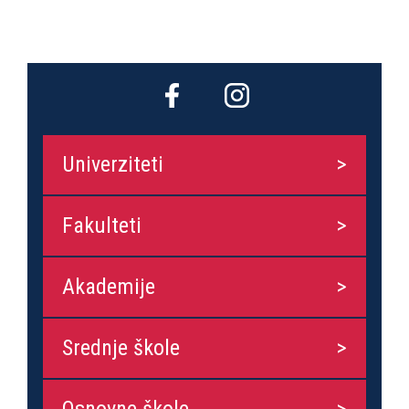
Univerziteti
Fakulteti
Akademije
Srednje škole
Osnovne škole