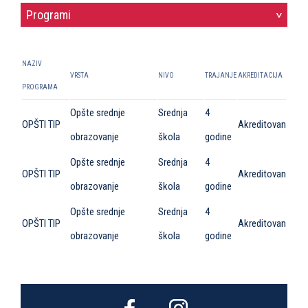
Programi
>
NAZIV
VRSTA
NIVO
TRAJANJE
AKREDITACIJA
PROGRAMA
Opšte srednje
Srednja
4
OPŠTI TIP
Akreditovan
obrazovanje
škola
godine
Opšte srednje
Srednja
4
OPŠTI TIP
Akreditovan
obrazovanje
škola
godine
Opšte srednje
Srednja
4
OPŠTI TIP
Akreditovan
obrazovanje
škola
godine