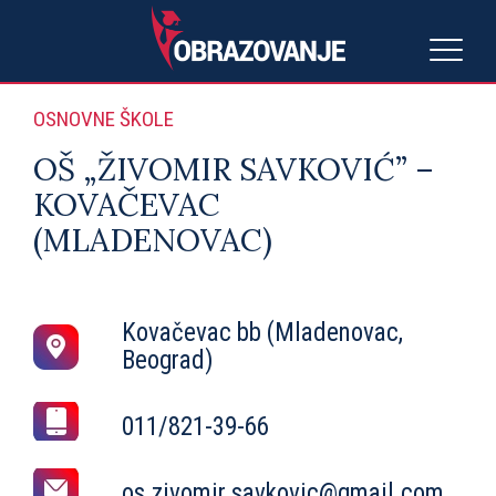
OSNOVNE ŠKOLE
OŠ „ŽIVOMIR SAVKOVIĆ” –
KOVAČEVAC
(MLADENOVAC)
Kovačevac bb (Mladenovac,
Beograd)
011/821-39-66
os.zivomir.savkovic@gmail.com