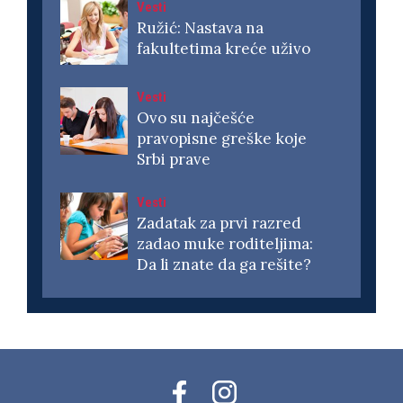
Vesti
Ružić: Nastava na
fakultetima kreće uživo
Vesti
Ovo su najčešće
pravopisne greške koje
Srbi prave
Vesti
Zadatak za prvi razred
zadao muke roditeljima:
Da li znate da ga rešite?