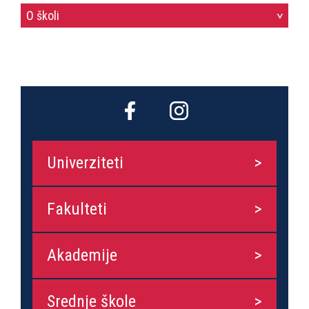
O školi
>
Univerziteti
Fakulteti
Akademije
Srednje škole