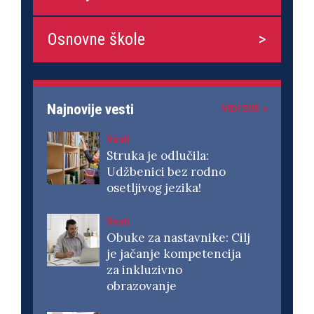
Osnovne škole
Najnovije vesti
VIDI SVE >
Vesti
Struka je odlučila:
Udžbenici bez rodno
osetljivog jezika!
Vesti
Obuke za nastavnike: Cilj
je jačanje kompetencija
za inkluzivno
obrazovanje