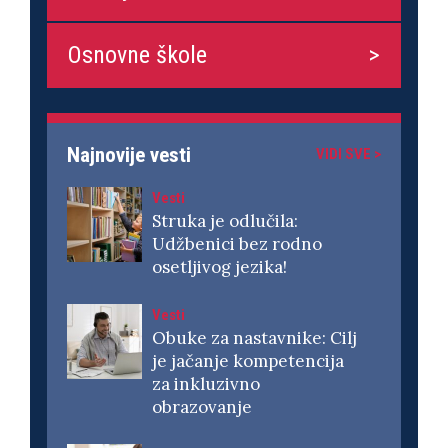
Osnovne škole
Najnovije vesti
VIDI SVE >
Vesti
Struka je odlučila:
Udžbenici bez rodno
osetljivog jezika!
Vesti
Obuke za nastavnike: Cilj
je jačanje kompetencija
za inkluzivno
obrazovanje