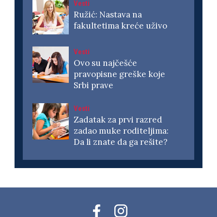
Vesti
Ružić: Nastava na
fakultetima kreće uživo
Vesti
Ovo su najčešće
pravopisne greške koje
Srbi prave
Vesti
Zadatak za prvi razred
zadao muke roditeljima:
Da li znate da ga rešite?