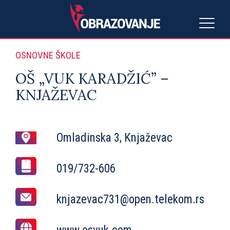
OSNOVNE ŠKOLE
OŠ „VUK KARADŽIĆ” –
KNJAŽEVAC
Omladinska 3, Knjaževac
019/732-606
knjazevac731@open.telekom.rs