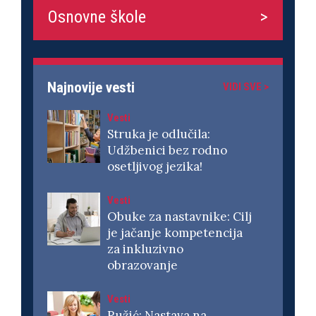
Osnovne škole
Najnovije vesti
VIDI SVE >
Vesti
Struka je odlučila:
Udžbenici bez rodno
osetljivog jezika!
Vesti
Obuke za nastavnike: Cilj
je jačanje kompetencija
za inkluzivno
obrazovanje
Vesti
Ružić: Nastava na