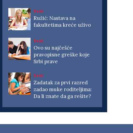
Vesti
Ružić: Nastava na
fakultetima kreće uživo
Vesti
Ovo su najčešće
pravopisne greške koje
Srbi prave
Vesti
Zadatak za prvi razred
zadao muke roditeljima:
Da li znate da ga rešite?