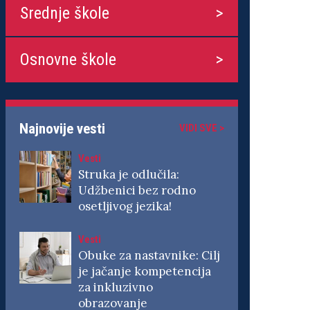
Srednje škole
Osnovne škole
Najnovije vesti
VIDI SVE >
Vesti
Struka je odlučila:
Udžbenici bez rodno
osetljivog jezika!
Vesti
Obuke za nastavnike: Cilj
je jačanje kompetencija
za inkluzivno
obrazovanje