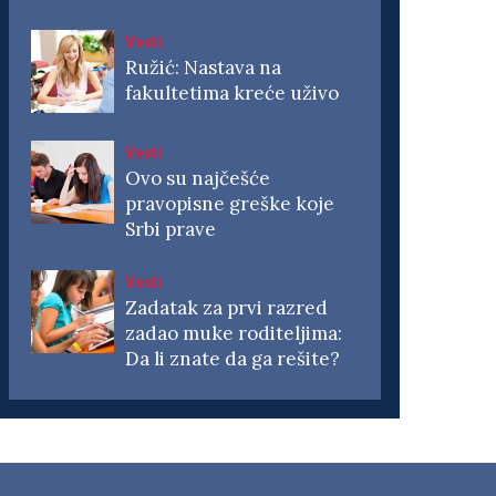
Vesti
Ružić: Nastava na
fakultetima kreće uživo
Vesti
Ovo su najčešće
pravopisne greške koje
Srbi prave
Vesti
Zadatak za prvi razred
zadao muke roditeljima:
Da li znate da ga rešite?