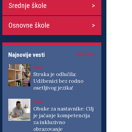
Srednje škole
Osnovne škole
Najnovije vesti
VIDI SVE >
Vesti
Struka je odlučila:
Udžbenici bez rodno
osetljivog jezika!
Vesti
Obuke za nastavnike: Cilj
je jačanje kompetencija
za inkluzivno
obrazovanje