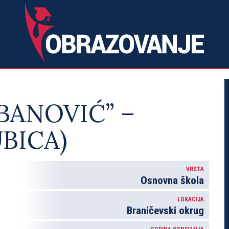
BANOVIĆ” –
BICA)
VRSTA
Osnovna škola
LOKACIJA
Braničevski okrug