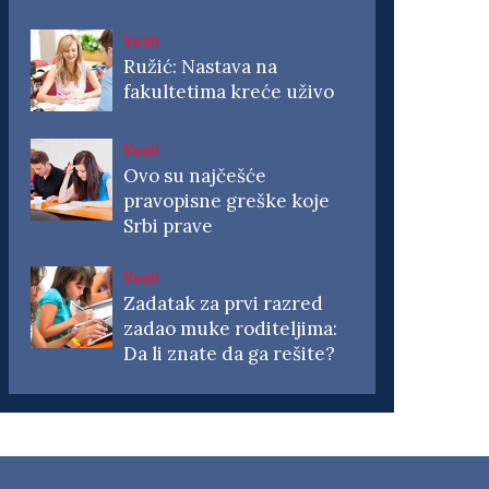
Vesti
Ružić: Nastava na
fakultetima kreće uživo
Vesti
Ovo su najčešće
pravopisne greške koje
Srbi prave
Vesti
Zadatak za prvi razred
zadao muke roditeljima:
Da li znate da ga rešite?