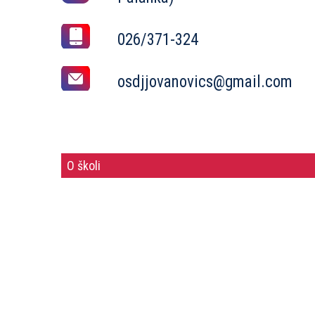
026/371-324
osdjjovanovics@gmail.com
O školi