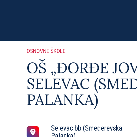
OSNOVNE ŠKOLE
OŠ „ĐORĐE JO
SELEVAC (SME
PALANKA)
Selevac bb (Smederevska
Palanka)