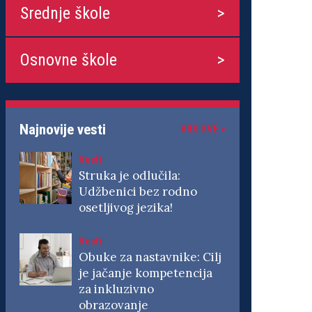
Srednje škole
Osnovne škole
Najnovije vesti
VIDI SVE >
Vesti
Struka je odlučila:
Udžbenici bez rodno
osetljivog jezika!
Vesti
Obuke za nastavnike: Cilj
je jačanje kompetencija
za inkluzivno
obrazovanje