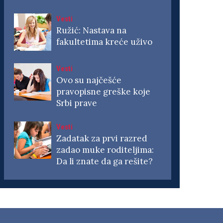
Vesti
Ružić: Nastava na
fakultetima kreće uživo
Vesti
Ovo su najčešće
pravopisne greške koje
Srbi prave
Vesti
Zadatak za prvi razred
zadao muke roditeljima:
Da li znate da ga rešite?