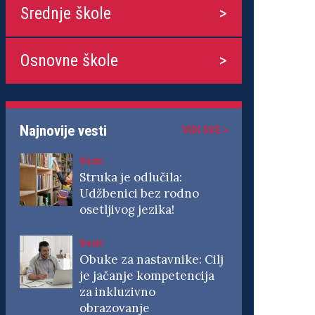
Srednje škole
Osnovne škole
Najnovije vesti
VIDI SVE >
Vesti
Struka je odlučila:
Udžbenici bez rodno
osetljivog jezika!
Vesti
Obuke za nastavnike: Cilj
je jačanje kompetencija
za inkluzivno
obrazovanje