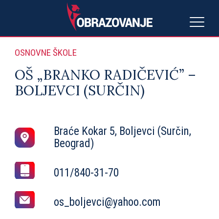
OSNOVNE ŠKOLE
OŠ „BRANKO RADIČEVIĆ” –
BOLJEVCI (SURČIN)
Braće Kokar 5, Boljevci (Surčin,
Beograd)
011/840-31-70
os_boljevci@yahoo.com