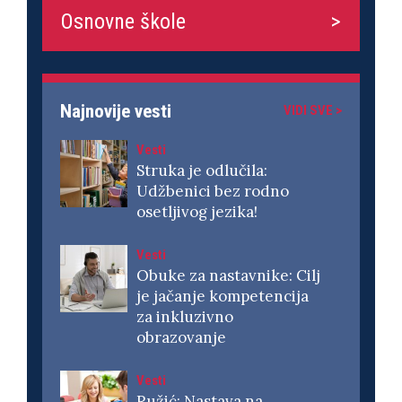
Osnovne škole
Najnovije vesti
VIDI SVE >
Vesti
Struka je odlučila:
Udžbenici bez rodno
osetljivog jezika!
Vesti
Obuke za nastavnike: Cilj
je jačanje kompetencija
za inkluzivno
obrazovanje
Vesti
Ružić: Nastava na