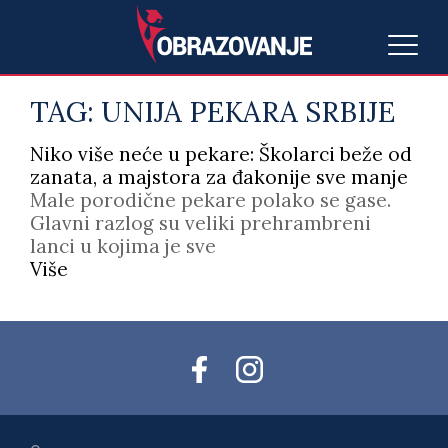
TAG:
UNIJA PEKARA SRBIJE
Niko više neće u pekare: Školarci beže od
zanata, a majstora za đakonije sve manje
Male porodične pekare polako se gase.
Glavni razlog su veliki prehrambreni
lanci u kojima je sve
Više