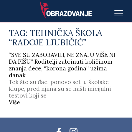
TAG:
TEHNIČKA ŠKOLA
“RADOJE LJUBIČIĆ”
“SVE SU ZABORAVILI, NE ZNAJU VIŠE NI
DA PIŠU” Roditelji zabrinuti količinom
znanja dece, “korona godina” uzima
danak
Tek što su đaci ponovo seli u školske
klupe, pred njima su se našli inicijalni
testovi koji se
Više